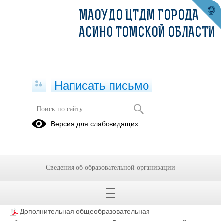
МАОУДО ЦТДМ ГОРОДА
АСИНО ТОМСКОЙ ОБЛАСТИ
Написать письмо
Дополнительная
Версия для слабовидящих
общеобразовательная
общеразвивающая программа
"Радуга творчества"
Сведения об образовательной организации
18.03.2025
Дополнительная общеобразовательная