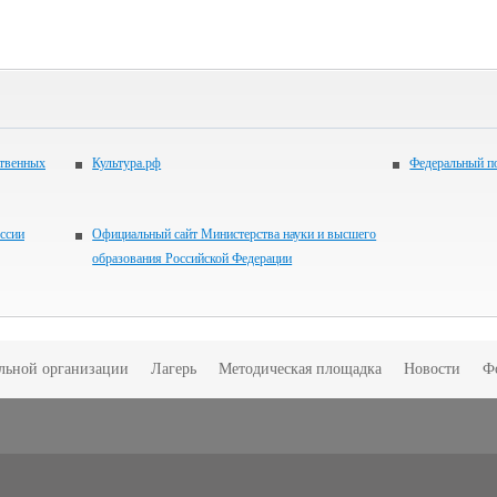
ственных
Культура.рф
Федеральный по
ссии
Официальный сайт Министерства науки и высшего
образования Российской Федерации
ельной организации
Лагерь
Методическая площадка
Новости
Ф