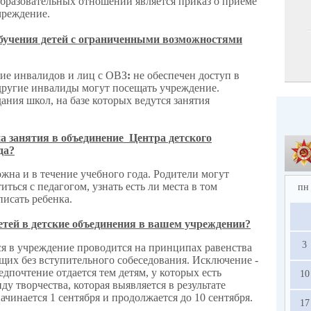
бразовательных отношений является приказ о приеме
чреждение.
обучения детей с ограниченными возможностями
ние инвалидов и лиц с ОВЗ
:
не обеспечен доступ в
 другие инвалиды могут посещать учреждение.
ания школ, на базе которых ведутся занятия
а занятия в объединение Центра детского
да?
жна и в течение учебного года. Родители могут
ться с педагогом, узнать есть ли места в том
пн
писать ребенка.
етей в детские объединения в вашем учреждении?
3
я в учреждение проводится на принципах равенства
щих без вступительного собеседования. Исключение -
едпочтение отдается тем детям, у которых есть
10
у творчества, которая выявляется в результате
чинается 1 сентября и продолжается до 10 сентября.
17