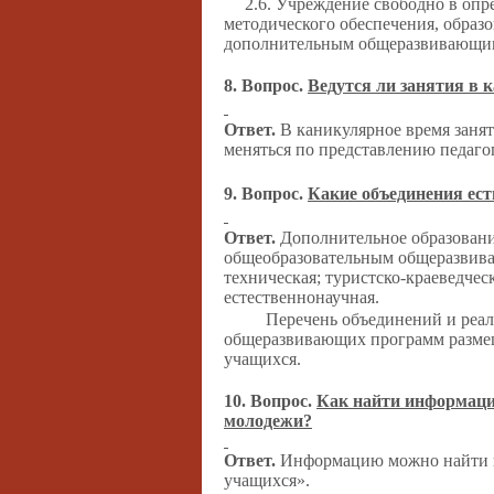
2.6. Учреждение свободно в опр
методического обеспечения, образ
дополнительным общеразвивающи
8. Вопрос.
Ведутся ли занятия в 
Ответ.
В каникулярное время занят
меняться по представлению педаго
9. Вопрос.
Какие объединения ест
Ответ.
Дополнительное образовани
общеобразовательным общеразвив
техническая; туристско-краеведчес
естественнонаучная.
Перечень объединений и реа
общеразвивающих программ размещ
учащихся.
10. Вопрос.
Как найти информаци
молодежи?
Ответ.
Информацию можно найти н
учащихся».