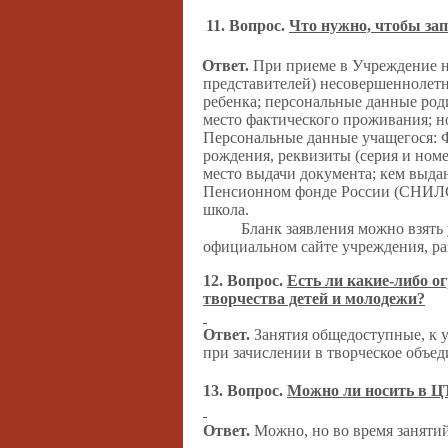
11. Вопрос.
Что нужно, чтобы зап
Ответ.
При приеме в Учреждение н
представителей) несовершеннолетн
ребенка; персональные данные роди
место фактического проживания; н
Персональные данные учащегося: Ф.
рождения, реквизиты (серия и номе
место выдачи документа; кем выда
Пенсионном фонде России (СНИЛС)
школа.
Бланк заявления можно взять 
официальном сайте учреждения, ра
12. Вопрос.
Есть ли какие-либо о
творчества детей и молодежи?
Ответ.
Занятия общедоступные, к 
при зачислении в творческое объед
13. Вопрос.
Можно ли носить в 
Ответ.
Можно, но во время заняти