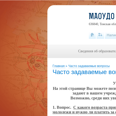
МАОУДО 
636840, Томская обл
Напи
Сведения об образоват
Главная
»
Часто задаваемые вопросы
Часто задаваемые в
У
На этой странице Вы можете поз
задают в нашем учрежд
Возможно, среди них ув
1. Вопрос.
С какого возраста при
молодежи и нужно ли платить за 