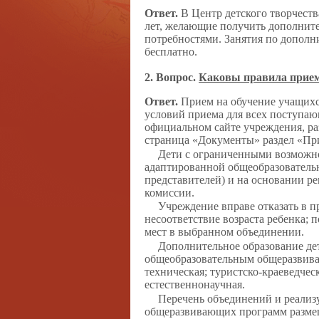
Ответ.
В Центр детского творчества
лет, желающие получить дополните
потребностями. Занятия по допол
бесплатно.
2. Вопрос.
Каковы правила прием
Ответ.
Прием на обучение учащихс
условий приема для всех поступа
официальном сайте учреждения, ра
страница «Документы» раздел «Пр
Дети с ограниченными возможно
адаптированной общеобразовательн
представителей) и на основании р
комиссии.
Учреждение вправе отказать в 
несоответствие возраста ребенка;
мест в выбранном объединении.
Дополнительное образование де
общеобразовательным общеразвив
техническая; туристско-краеведчес
естественнонаучная.
Перечень объединений и реали
общеразвивающих программ размещ