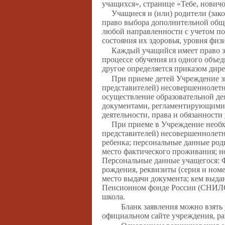
учащихся», странице «Тебе, новичо
Учащиеся и (или) родители (за
право выбора дополнительной об
любой направленности с учетом п
состояния их здоровья, уровня физ
Каждый учащийся имеет право з
процессе обучения из одного объед
другое определяется приказом дир
При приеме детей Учреждение зн
представителей) несовершеннолетн
осуществление образовательной де
документами, регламентирующими 
деятельности, права и обязанности
При приеме в Учреждение необх
представителей) несовершеннолетн
ребенка; персональные данные роди
место фактического проживания; н
Персональные данные учащегося: Ф.
рождения, реквизиты (серия и номе
место выдачи документа; кем выда
Пенсионном фонде России (СНИЛС)
школа.
Бланк заявления можно взять 
официальном сайте учреждения, ра