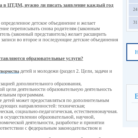
а в ЦТДМ, нужно ли писать заявление каждый год
24
31
 определенное детское объединение и желает
ление переписывать снова родителям (законным
итель (законный представитель) желает расширить
и записи во второе и последующие детские объединения
Н
ставляются образовательные услуги?
детей и молодежи (раздел 2. Цели, задачи и
творчества
изацией дополнительного образования,
ой цели деятельности образовательную деятельность
тельным программам.
е детей может предоставляться по дополнительным
ующих направленностей: техническая;
ческая, социально-педагогическая, естественнонаучная.
 в осуществлении образовательной, научной,
омической деятельности, разработке и принятии
ответствии с федеральным законодательством и