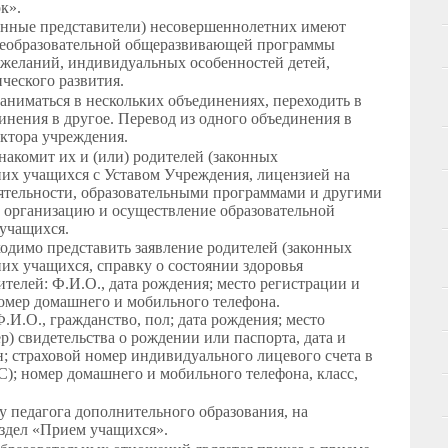
к».
конные представители) несовершеннолетних имеют
щеобразовательной общеразвивающей программы
ожеланий, индивидуальных особенностей детей,
ического развития.
аниматься в нескольких объединениях, переходить в
инения в другое. Перевод из одного объединения в
ектора учреждения.
акомит их и (или) родителей (законных
их учащихся с Уставом Учреждения, лицензией на
ятельности, образовательными программами и другими
организацию и осуществление образовательной
 учащихся.
одимо представить заявление родителей (законных
их учащихся, справку о состоянии здоровья
телей: Ф.И.О., дата рождения; место регистрации и
омер домашнего и мобильного телефона.
И.О., гражданство, пол; дата рождения; место
р) свидетельства о рождении или паспорта, дата и
н; страховой номер индивидуального лицевого счета в
; номер домашнего и мобильного телефона, класс,
у педагога дополнительного образования, на
здел «Прием учащихся».