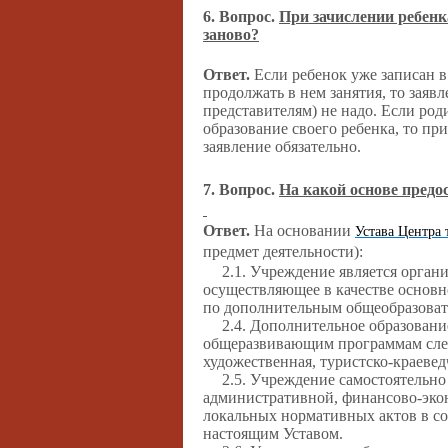
6. Вопрос.
При зачислении ребенк
заново?
Ответ.
Если ребенок уже записан в
продолжать в нем занятия, то заяв
представителям) не надо. Если род
образование своего ребенка, то пр
заявление обязательно.
7. Вопрос.
На какой основе предо
Ответ.
На основании
Устава Центра 
предмет деятельности):
2.1. Учреждение является орган
осуществляющее в качестве основн
по дополнительным общеобразова
2.4. Дополнительное образовани
общеразвивающим программам след
художественная, туристско-краевед
2.5. Учреждение самостоятельно
административной, финансово-экон
локальных нормативных актов в со
настоящим Уставом.