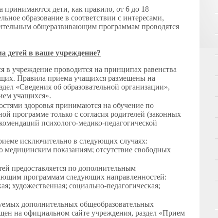
 принимаются дети, как правило, от 6 до 18
льное образование в соответствии с интересами,
нительным общеразвивающим программам проводятся
а детей в ваше учреждение?
я в учреждение проводится на принципах равенства
ющих. Правила приема учащихся размещены на
здел «Сведения об образовательной организации»,
ием учащихся».
стями здоровья принимаются на обучение по
ой программе только с согласия родителей (законных
екомендаций психолого-медико-педагогической
приеме исключительно в следующих случаях:
 по медицинским показаниям; отсутствие свободных
тей предоставляется по дополнительным
ающим программам следующих направленностей:
кая; художественная; социально-педагогическая;
зуемых дополнительных общеобразовательных
ен на официальном сайте учреждения, раздел «Прием