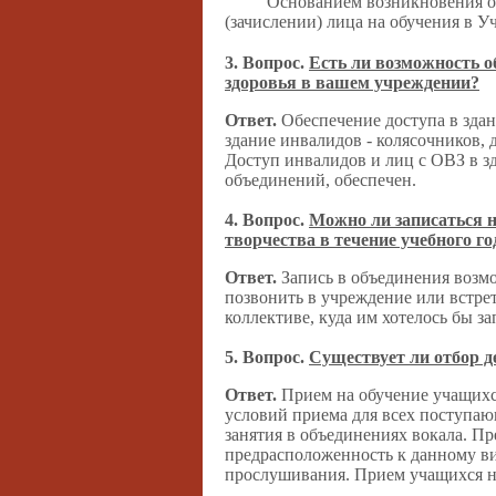
Основанием возникновения о
(зачислении) лица на обучения в У
3. Вопрос.
Есть ли возможность 
здоровья в вашем учреждении?
Ответ.
Обеспечение доступа в зда
здание инвалидов - колясочников,
Доступ инвалидов и лиц с ОВЗ в зд
объединений, обеспечен.
4. Вопрос.
Можно ли записаться н
творчества в течение учебного го
Ответ.
Запись в объединения возмо
позвонить в учреждение или встрети
коллективе, куда им хотелось бы за
5. Вопрос.
Существует ли отбор д
Ответ.
Прием на обучение учащихс
условий приема для всех поступаю
занятия в объединениях вокала. Пр
предрасположенность к данному вид
прослушивания. Прием учащихся на