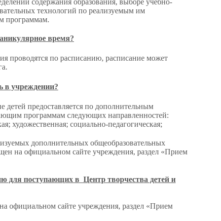
еделении содержания образования, выборе учебно-
овательных технологий по реализуемым им
м программам.
каникулярное время?
ия проводятся по расписанию, расписание может
га.
ь в учреждении?
е детей предоставляется по дополнительным
ающим программам следующих направленностей:
кая; художественная; социально-педагогическая;
лизуемых дополнительных общеобразовательных
ен на официальном сайте учреждения, раздел «Прием
ю для поступающих в Центр творчества детей и
а официальном сайте учреждения, раздел «Прием