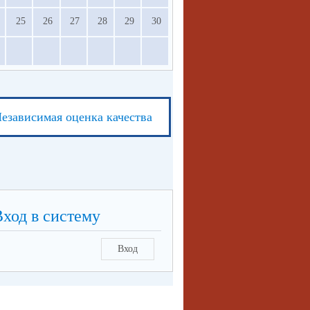
25
26
27
28
29
30
езависимая оценка качества
Вход в систему
Вход