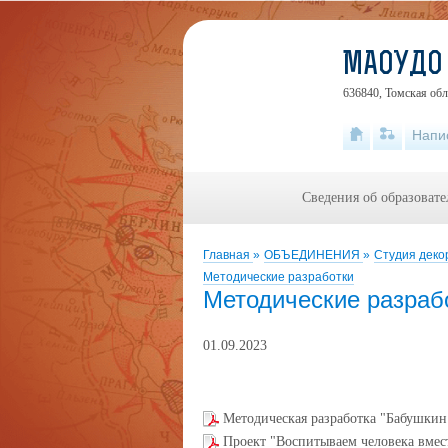
МАОУДО 
636840, Томская обл
Напи
Сведения об образоват
Главная
»
ОБЪЕДИНЕНИЯ
»
Студия деко
Методические разработки
Методические разраб
01.09.2023
Методическая разработка "Бабушкин
Проект "Воспитываем человека вмес