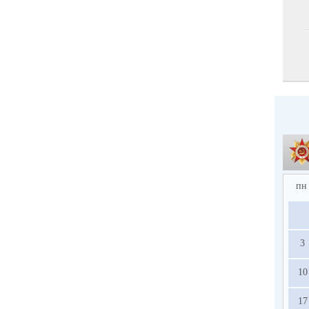
пн
3
10
17