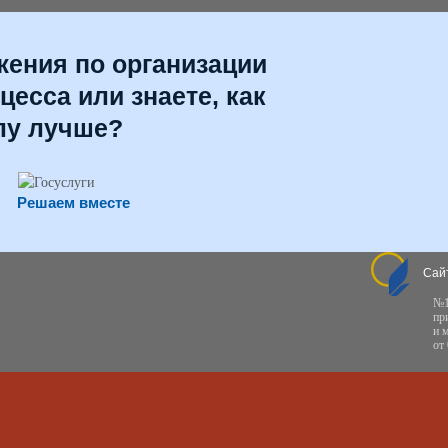
жения по организации
цесса или знаете, как
лу лучше?
Решаем вместе
Сай
№1
пр
и 
от