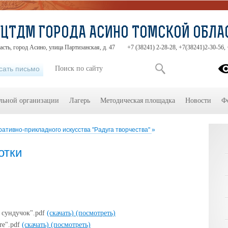
ЦТДМ ГОРОДА АСИНО ТОМСКОЙ ОБЛА
асть, город Асино, улица Партизанская, д. 47
+7 (38241) 2-28-28, +7(38241)2-30-56,
сать письмо
ельной организации
Лагерь
Методическая площадка
Новости
Ф
ративно-прикладного искусства "Радуга творчества"
»
отки
 сундучок".pdf
(скачать)
(посмотреть)
те".pdf
(скачать)
(посмотреть)