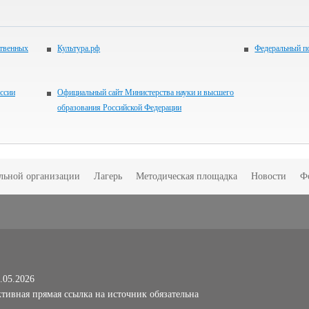
ственных
Культура.рф
Федеральный по
ссии
Официальный сайт Министерства науки и высшего
образования Российской Федерации
ельной организации
Лагерь
Методическая площадка
Новости
Ф
.05.2026
тивная прямая ссылка на источник обязательна