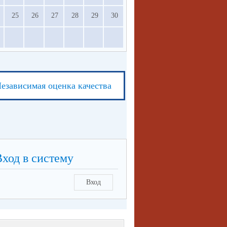
25
26
27
28
29
30
езависимая оценка качества
Вход в систему
Вход