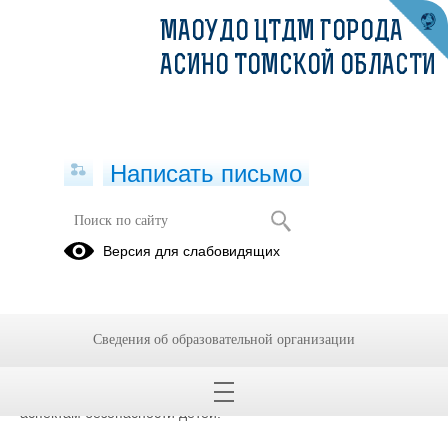
МАОУДО ЦТДМ ГОРОДА
АСИНО ТОМСКОЙ ОБЛАСТИ
Написать письмо
"Неделя безопасности": Родители –
Версия для слабовидящих
главные союзники!
18.09.2025
"Неделя безопасности": Родители – главные союзники!
Сведения об образовательной организации
В рамках "Недели безопасности" в нашем Центре творчества
прошли родительские собрания, посвященные важным
аспектам безопасности детей.