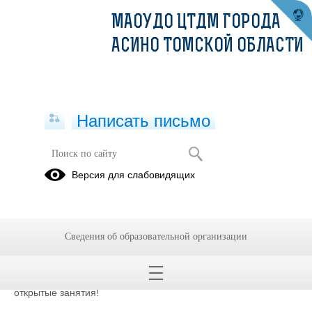
МАОУДО ЦТДМ ГОРОДА
АСИНО ТОМСКОЙ ОБЛАСТИ
Написать письмо
В рамках контроля учебно-
Версия для слабовидящих
воспитательного процесса педагоги
дополнительного образования
продолжают свои открытые занятия!
Сведения об образовательной организации
16.04.2025
В рамках контроля учебно-воспитательного процесса
педагоги дополнительного образования продолжают свои
открытые занятия!