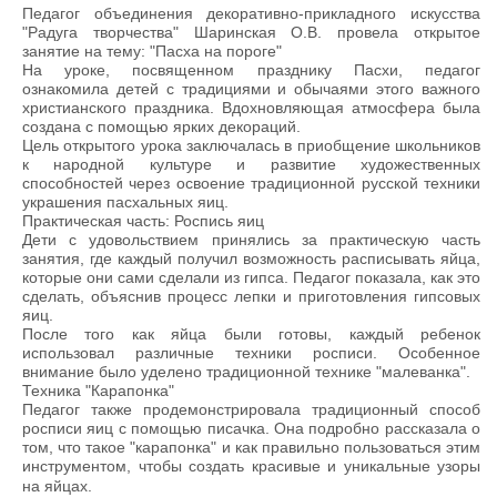
Педагог объединения декоративно-прикладного искусства
"Радуга творчества" Шаринская О.В. провела открытое
занятие на тему: "Пасха на пороге"
На уроке, посвященном празднику Пасхи, педагог
ознакомила детей с традициями и обычаями этого важного
христианского праздника. Вдохновляющая атмосфера была
создана с помощью ярких декораций.
Цель открытого урока заключалась в приобщение школьников
к народной культуре и развитие художественных
способностей через освоение традиционной русской техники
украшения пасхальных яиц.
Практическая часть: Роспись яиц
Дети с удовольствием принялись за практическую часть
занятия, где каждый получил возможность расписывать яйца,
которые они сами сделали из гипса. Педагог показала, как это
сделать, объяснив процесс лепки и приготовления гипсовых
яиц.
После того как яйца были готовы, каждый ребенок
использовал различные техники росписи. Особенное
внимание было уделено традиционной технике "малеванка".
Техника "Карапонка"
Педагог также продемонстрировала традиционный способ
росписи яиц с помощью писачка. Она подробно рассказала о
том, что такое "карапонка" и как правильно пользоваться этим
инструментом, чтобы создать красивые и уникальные узоры
на яйцах.